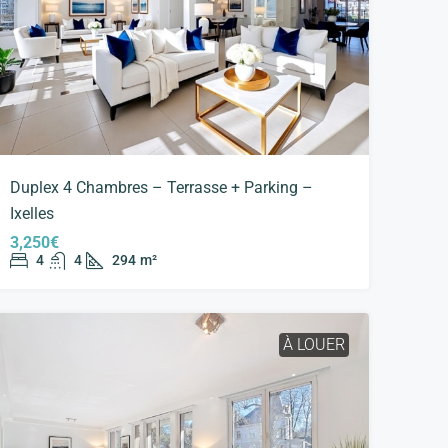
Duplex 4 Chambres – Terrasse + Parking –
Ixelles
3,250€
4
4
294
m²
À LOUER