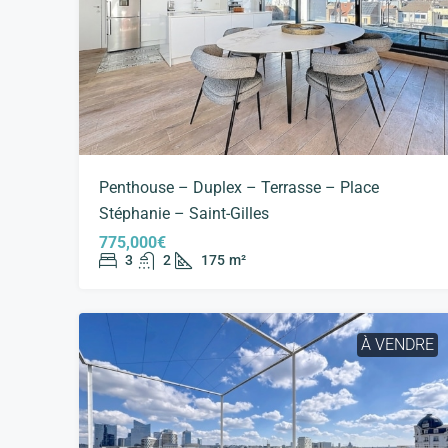
Penthouse – Duplex – Terrasse – Place
Stéphanie – Saint-Gilles
775,000€
3
2
175
m²
À VENDRE