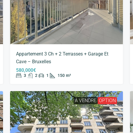
Appartement 3 Ch + 2 Terrasses + Garage Et
Cave – Bruxelles
580,000€
3
2
1
150
m²
À VENDRE
OPTION