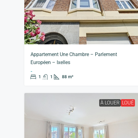
Appartement Une Chambre – Parlement
Européen – Ixelles
-
1
1
88
m²
À LOUER
LOUÉ