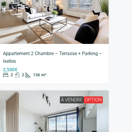
Appartement 2 Chambre – Terrasse + Parking –
Ixelles
2,500€
2
2
136
m²
À VENDRE
OPTION