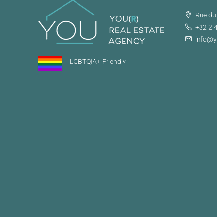
Rue du 
+32 2 
info@y
LGBTQIA+ Friendly