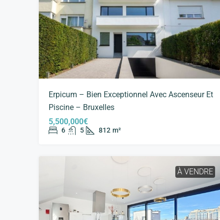
Erpicum – Bien Exceptionnel Avec Ascenseur Et
Piscine – Bruxelles
5,500,000€
6
5
812
m²
À VENDRE