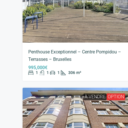
Penthouse Exceptionnel – Centre Pompidou –
Terrasses – Bruxelles
995,000€
1
1
1
306
m²
À VENDRE
OPTION