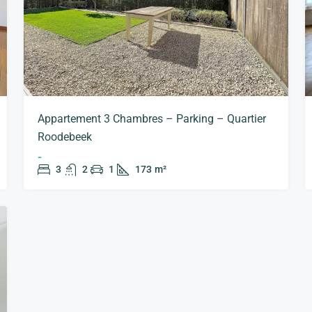
Appartement 3 Chambres – Parking – Quartier
Roodebeek
-
3
2
1
173
m²