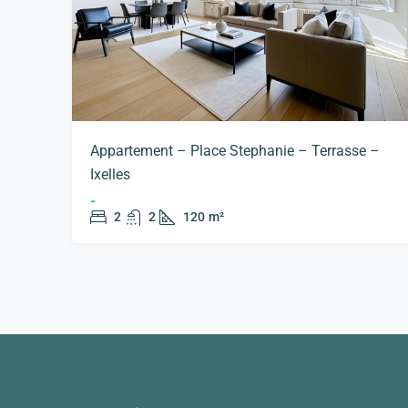
Appartement – Place Stephanie – Terrasse –
Ixelles
-
2
2
120
m²