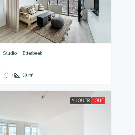
Studio – Etterbeek
-
1
33
m²
À LOUER
LOUÉ