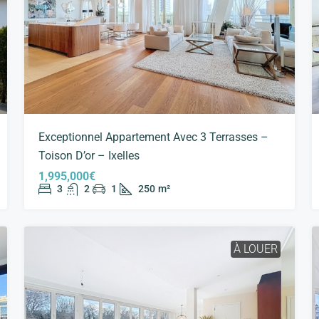
Exceptionnel Appartement Avec 3 Terrasses –
Toison D’or – Ixelles
1,995,000€
3
2
1
250
m²
À LOUER