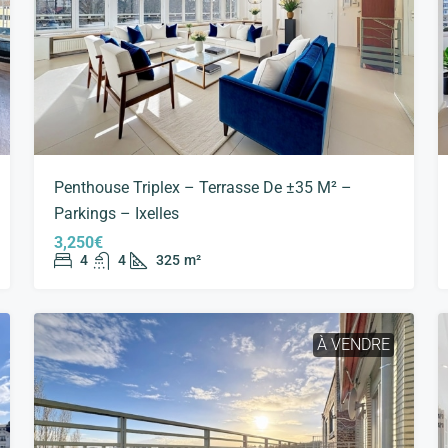
Penthouse Triplex – Terrasse De ±35 M² –
Parkings – Ixelles
3,250€
4
4
325
m²
À VENDRE