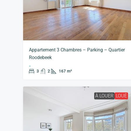
Appartement 3 Chambres – Parking – Quartier
Roodebeek
-
3
2
167
m²
À LOUER
LOUÉ