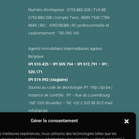
Numéro d’entreprise : 0753.883.208 | TVA BE
0753.883.208 |
Compte Tiers : BE89 7340 7789
8685 | BIC : KREDBEBB |
RC professionnelle et
cautionnement : 730.390.160
Agents immobiliers intermédiaires agrées
Belgique :
IPI 510.425 – IPI 509.754 – IPI 512.791 – IPI :
520.171
IPI 519.992 (stagiaire)
Soumis au
code de déontologie
IPI :
http://ipi.be
|
Instance de contrôle : IPI –
Rue du Luxembourg
16B 1000 Bruxelles –
Tél: +32 2 505 38 50 E-mail:
info@ipi.be
Gérer le consentement
es meilleures expériences, nous utilisons des technologies telles que les