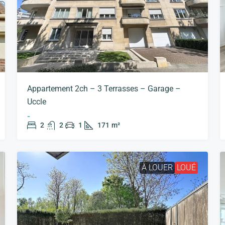
Appartement 2ch – 3 Terrasses – Garage –
Uccle
-
2
2
1
171
m²
À LOUER
LOUÉ