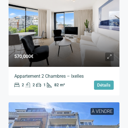
570,000€
Appartement 2 Chambres – Ixelles
2
2
1
82
m²
Détails
À VENDRE