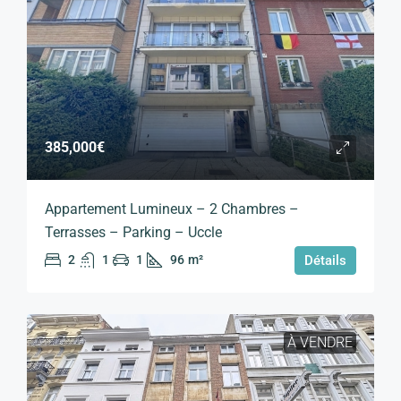
385,000€
Appartement Lumineux – 2 Chambres –
Terrasses – Parking – Uccle
2
1
1
96
m²
Détails
À VENDRE