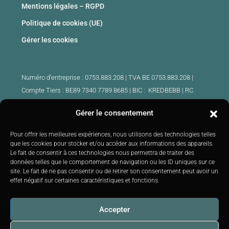
Mentions légales – RGPD
Politique de cookies (UE)
Gérer les cookies
Numéro d’entreprise : 0753.883.208 | TVA BE 0753.883.208 |
Compte Tiers : BE89 7340 7789 8685 | BIC : KREDBEBB |
RC
professionnelle et cautionnement : 730.390.160
Gérer le consentement
Agents immobiliers intermédiaires agrées Belgique :
Pour offrir les meilleures expériences, nous utilisons des technologies telles
IPI 510.425 – IPI 509.754 – IPI 512.791 – IPI : 520.171
que les cookies pour stocker et/ou accéder aux informations des appareils.
Le fait de consentir à ces technologies nous permettra de traiter des
IPI 519.992 (stagiaire)
données telles que le comportement de navigation ou les ID uniques sur ce
Soumis au
code de déontologie
IPI :
http://ipi.be
|
Instance de
site. Le fait de ne pas consentir ou de retirer son consentement peut avoir un
contrôle : IPI –
Rue du Luxembourg 16B 1000 Bruxelles –
Tél: +32
effet négatif sur certaines caractéristiques et fonctions.
2 505 38 50 E-mail:
info@ipi.be
Accepter