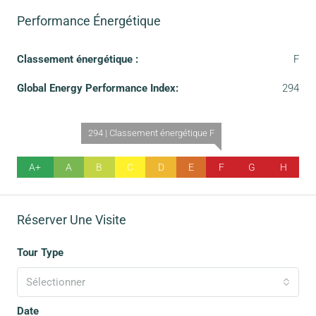
Performance Énergétique
Classement énergétique :
F
Global Energy Performance Index:
294
294 | Classement énergétique F
A+
A
B
C
D
E
F
G
H
Réserver Une Visite
Tour Type
Sélectionner
Date