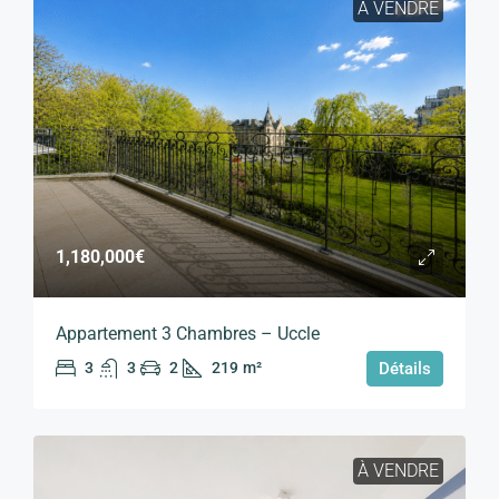
À VENDRE
1,180,000€
Appartement 3 Chambres – Uccle
3
3
2
219
m²
Détails
À VENDRE