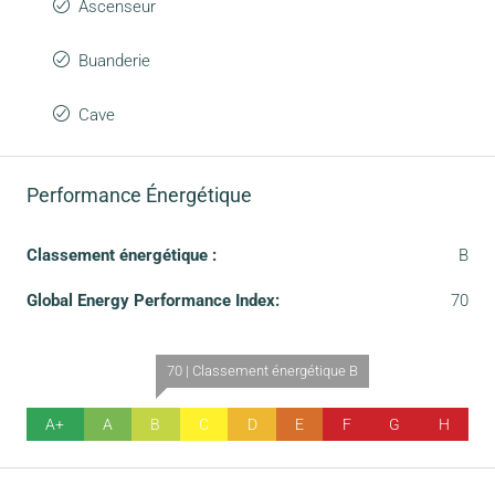
Ascenseur
Buanderie
Cave
Performance Énergétique
Classement énergétique :
B
Global Energy Performance Index:
70
70 | Classement énergétique B
A+
A
B
C
D
E
F
G
H