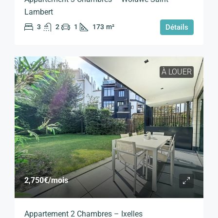
Lambert
3
2
1
173
m²
Détails
À LOUER
2,750€
/mois
Appartement 2 Chambres – Ixelles