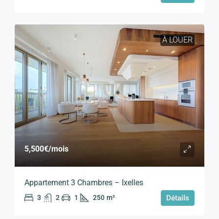
À LOUER
5,500€
/mois
Appartement 3 Chambres – Ixelles
3
2
1
250
m²
Détails