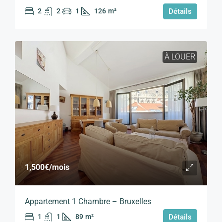
2
2
1
126
m²
Détails
À LOUER
1,500€
/mois
Appartement 1 Chambre – Bruxelles
1
1
89
m²
Détails