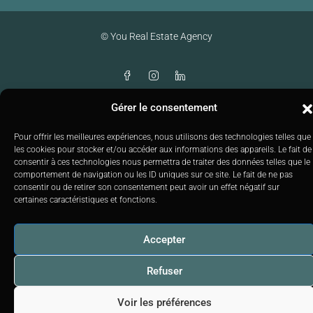
© You Real Estate Agency
Gérer le consentement
Pour offrir les meilleures expériences, nous utilisons des technologies telles que
les cookies pour stocker et/ou accéder aux informations des appareils. Le fait de
consentir à ces technologies nous permettra de traiter des données telles que le
comportement de navigation ou les ID uniques sur ce site. Le fait de ne pas
consentir ou de retirer son consentement peut avoir un effet négatif sur
certaines caractéristiques et fonctions.
Accepter
Refuser
Voir les préférences