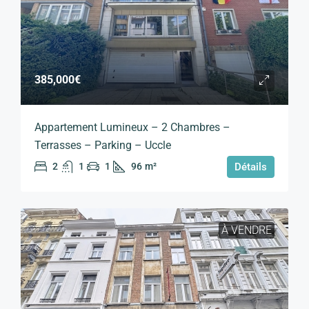
385,000€
Appartement Lumineux – 2 Chambres –
Terrasses – Parking – Uccle
2
1
1
96
m²
Détails
À VENDRE