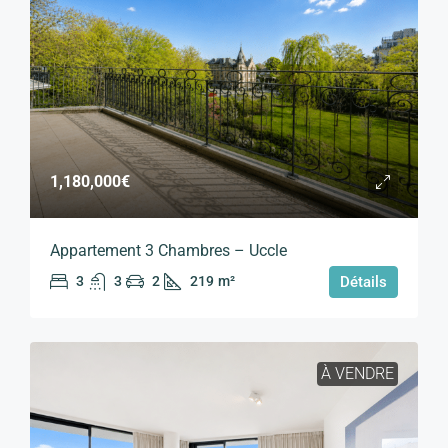
1,180,000€
Appartement 3 Chambres – Uccle
3
3
2
219
m²
Détails
À VENDRE