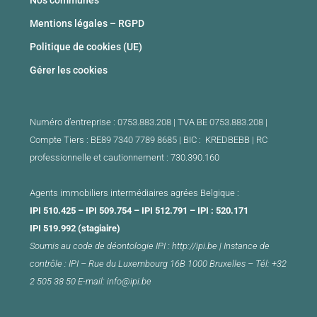
Mentions légales – RGPD
Politique de cookies (UE)
Gérer les cookies
Numéro d’entreprise : 0753.883.208 | TVA BE 0753.883.208 |
Compte Tiers : BE89 7340 7789 8685 | BIC : KREDBEBB |
RC
professionnelle et cautionnement : 730.390.160
Agents immobiliers intermédiaires agrées Belgique :
IPI 510.425 – IPI 509.754 – IPI 512.791 – IPI : 520.171
IPI 519.992 (stagiaire)
Soumis au
code de déontologie
IPI :
http://ipi.be
|
Instance de
contrôle : IPI –
Rue du Luxembourg 16B 1000 Bruxelles –
Tél: +32
2 505 38 50 E-mail:
info@ipi.be