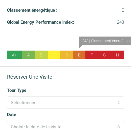
Classement énergétique :
E
Global Energy Performance Index:
243
243 | Classement énergétiqu
A+
A
B
C
D
E
F
G
H
Réserver Une Visite
Tour Type
Sélectionner
Date
Choisir la date de la visite