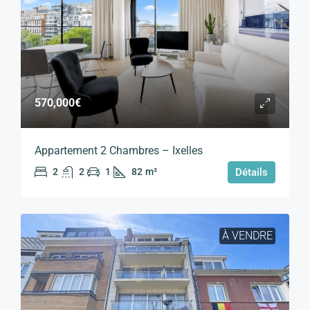
570,000€
Appartement 2 Chambres – Ixelles
2
2
1
82
m²
Détails
À VENDRE