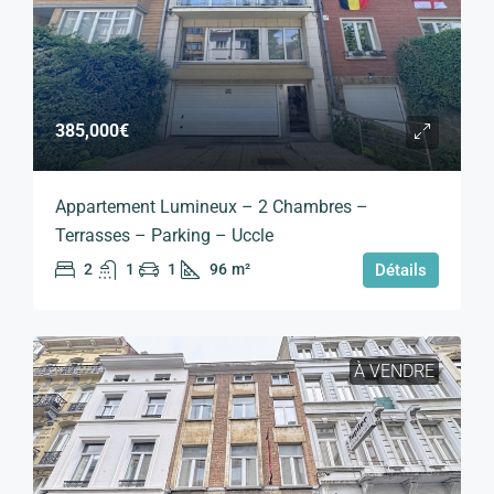
385,000€
Appartement Lumineux – 2 Chambres –
Terrasses – Parking – Uccle
2
1
1
96
m²
Détails
À VENDRE