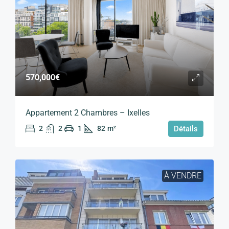
570,000€
Appartement 2 Chambres – Ixelles
2
2
1
82
m²
Détails
À VENDRE