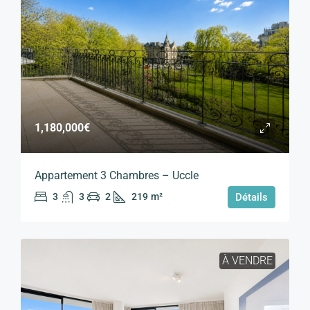
1,180,000€
Appartement 3 Chambres – Uccle
3
3
2
219
m²
Détails
À VENDRE