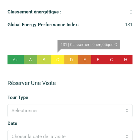
Classement énergétique :
C
Global Energy Performance Index:
131
131 | Classement énergétique C
A+
A
B
C
D
E
F
G
H
Réserver Une Visite
Tour Type
Sélectionner
Date
Choisir la date de la visite