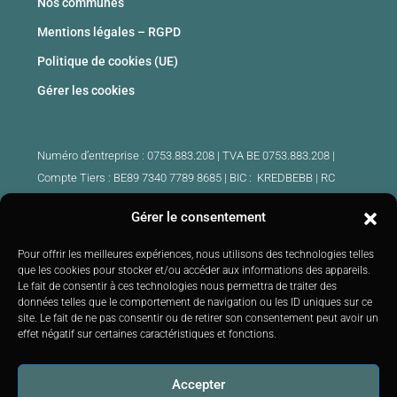
Nos communes
Mentions légales – RGPD
Politique de cookies (UE)
Gérer les cookies
Numéro d’entreprise : 0753.883.208 | TVA BE 0753.883.208 |
Compte Tiers : BE89 7340 7789 8685 | BIC : KREDBEBB |
RC
professionnelle et cautionnement : 730.390.160
Gérer le consentement
Agents immobiliers intermédiaires agrées Belgique :
Pour offrir les meilleures expériences, nous utilisons des technologies telles
IPI 510.425 – IPI 509.754 – IPI 512.791 – IPI : 520.171
que les cookies pour stocker et/ou accéder aux informations des appareils.
Le fait de consentir à ces technologies nous permettra de traiter des
IPI 519.992 (stagiaire)
données telles que le comportement de navigation ou les ID uniques sur ce
Soumis au
code de déontologie
IPI :
http://ipi.be
|
Instance de
site. Le fait de ne pas consentir ou de retirer son consentement peut avoir un
contrôle : IPI –
Rue du Luxembourg 16B 1000 Bruxelles –
Tél: +32
effet négatif sur certaines caractéristiques et fonctions.
2 505 38 50 E-mail:
info@ipi.be
Accepter