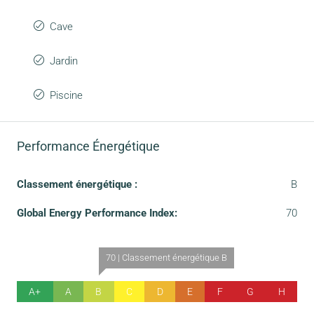
Cave
Jardin
Piscine
Performance Énergétique
Classement énergétique :
B
Global Energy Performance Index:
70
70 | Classement énergétique B
A+
A
B
C
D
E
F
G
H