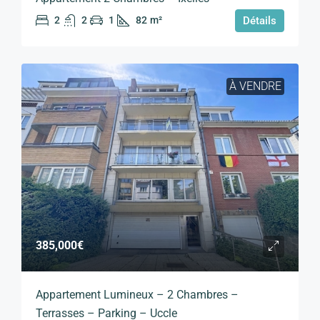
2
2
1
82
m²
Détails
À VENDRE
385,000€
Appartement Lumineux – 2 Chambres –
Terrasses – Parking – Uccle