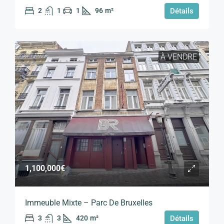
2
1
1
96
m²
Détails
À VENDRE
1,100,000€
Immeuble Mixte – Parc De Bruxelles
3
3
420
m²
Détails