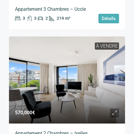
Appartement 3 Chambres – Uccle
3
3
2
219
m²
Détails
À VENDRE
570,000€
Appartement 2 Chambres – Ixelles