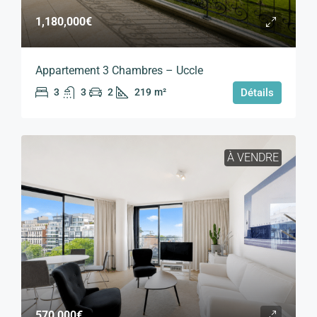
1,180,000€
Appartement 3 Chambres – Uccle
3
3
2
219
m²
Détails
À VENDRE
570,000€