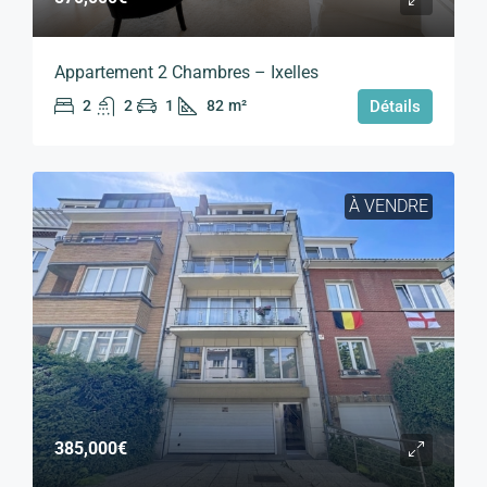
Appartement 2 Chambres – Ixelles
2
2
1
82
m²
Détails
À VENDRE
385,000€