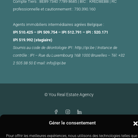
Compte Tiers : BE89 7340 7789 8685 | BIC : KREDBEBB |
RC
professionnelle et cautionnement : 730.390.160
Agents immobiliers intermédiaires agrées Belgique :
IPI 510.425 – IPI 509.754 – IPI 512.791 – IPI : 520.171
IPI 519.992 (stagiaire)
Soumis au
code de déontologie
IPI :
http://ipi.be
|
Instance de
contrôle : IPI –
Rue du Luxembourg 16B 1000 Bruxelles –
Tél: +32
2 505 38 50 E-mail:
info@ipi.be
© You Real Estate Agency
Gérer le consentement
Pour offrir les meilleures expériences, nous utilisons des technologies telles que