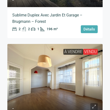
-
Sublime Duplex Avec Jardin Et Garage –
Brugmann – Forest
2
2
1
196
m²
Détails
À VENDRE
VENDU
-