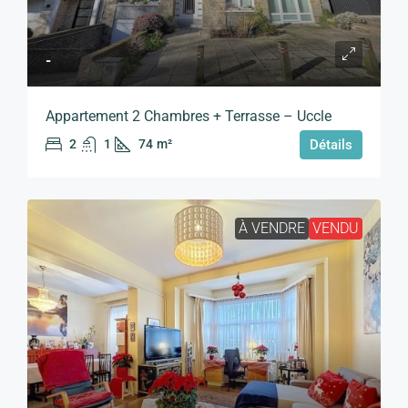
-
Appartement 2 Chambres + Terrasse – Uccle
2
1
74
m²
Détails
À VENDRE
VENDU