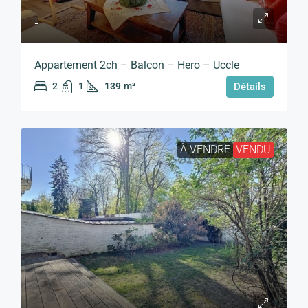
-
Appartement 2ch – Balcon – Hero – Uccle
2
1
139
m²
Détails
À VENDRE
VENDU