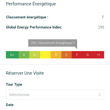
Performance Énergétique
Classement énergétique :
F
Global Energy Performance Index:
295
295 | Classement énergétique F
A+
A
B
C
D
E
F
G
H
Réserver Une Visite
Tour Type
Sélectionner
Date