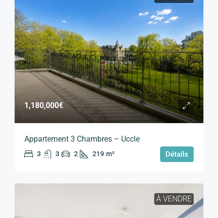
1,180,000€
Appartement 3 Chambres – Uccle
3
3
2
219
m²
Détails
À VENDRE