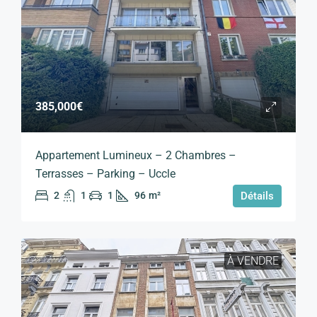
385,000€
Appartement Lumineux – 2 Chambres –
Terrasses – Parking – Uccle
2
1
1
96
m²
Détails
À VENDRE