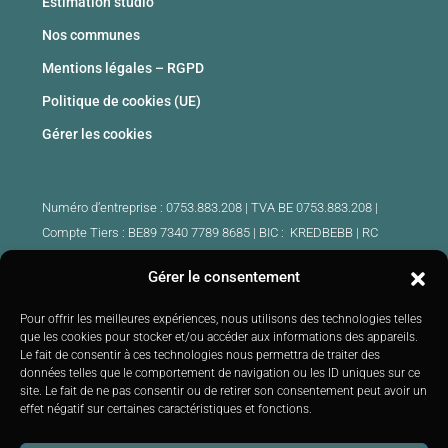
Estimation studio
Nos communes
Mentions légales – RGPD
Politique de cookies (UE)
Gérer les cookies
Numéro d’entreprise : 0753.883.208 | TVA BE 0753.883.208 |
Compte Tiers : BE89 7340 7789 8685 | BIC : KREDBEBB |
RC
professionnelle et cautionnement : 730.390.160
Gérer le consentement
Agents immobiliers intermédiaires agrées Belgique :
Pour offrir les meilleures expériences, nous utilisons des technologies telles
IPI 510.425 – IPI 509.754 – IPI 512.791 – IPI : 520.171
que les cookies pour stocker et/ou accéder aux informations des appareils.
Le fait de consentir à ces technologies nous permettra de traiter des
IPI 519.992 (stagiaire)
données telles que le comportement de navigation ou les ID uniques sur ce
Soumis au
code de déontologie
IPI :
http://ipi.be
|
Instance de
site. Le fait de ne pas consentir ou de retirer son consentement peut avoir un
contrôle : IPI –
Rue du Luxembourg 16B 1000 Bruxelles –
Tél: +32
effet négatif sur certaines caractéristiques et fonctions.
2 505 38 50 E-mail:
info@ipi.be