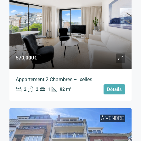
570,000€
Appartement 2 Chambres – Ixelles
2
2
1
82
m²
Détails
À VENDRE