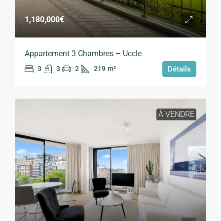
1,180,000€
Appartement 3 Chambres – Uccle
3
3
2
219
m²
Détails
À VENDRE