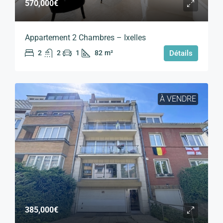
570,000€
Appartement 2 Chambres – Ixelles
2
2
1
82
m²
Détails
À VENDRE
385,000€