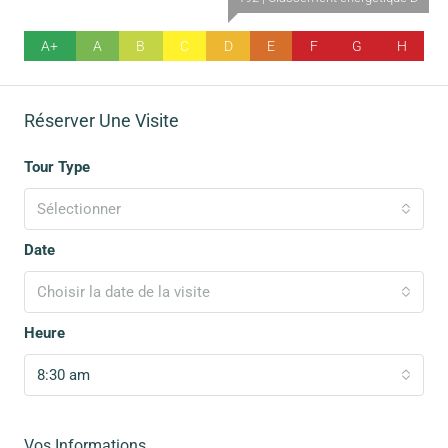
A+
A
B
C
D
E
F
G
H
Réserver Une Visite
Tour Type
Sélectionner
Date
Choisir la date de la visite
Heure
8:30 am
Vos Informations