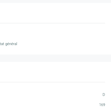
tat général
D
169