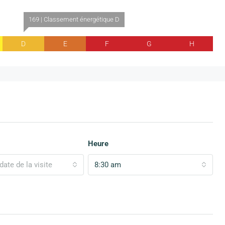
169 | Classement énergétique D
D
E
F
G
H
Heure
date de la visite
8:30 am