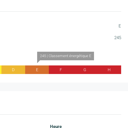
E
245
245 | Classement énergétique E
D
E
F
G
H
Heure