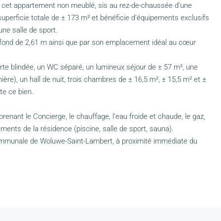
, cet appartement non meublé, sis au rez-de-chaussée d’une
uperficie totale de ± 173 m² et bénéficie d’équipements exclusifs
une salle de sport.
plafond de 2,61 m ainsi que par son emplacement idéal au cœur
rte blindée, un WC séparé, un lumineux séjour de ± 57 m², une
nière), un hall de nuit, trois chambres de ± 16,5 m², ± 15,5 m² et ±
te ce bien.
nant le Concierge, le chauffage, l’eau froide et chaude, le gaz,
nts de la résidence (piscine, salle de sport, sauna).
communale de Woluwe-Saint-Lambert, à proximité immédiate du