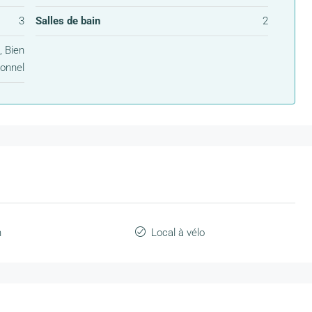
3
Salles de bain
2
 Bien
ionnel
n
Local à vélo