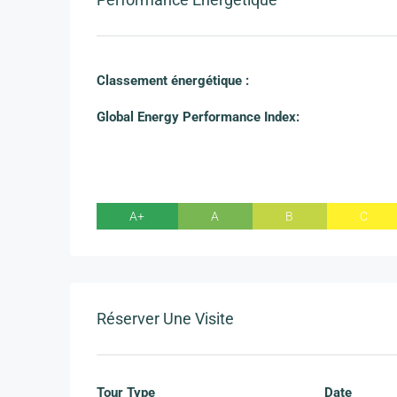
Classement énergétique :
Global Energy Performance Index:
A+
A
B
C
Réserver Une Visite
Tour Type
Date