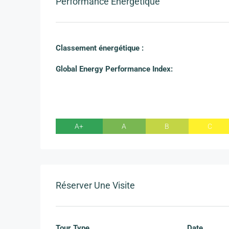
Performance Énergétique
Classement énergétique :
Global Energy Performance Index:
A+
A
B
C
Réserver Une Visite
Tour Type
Date