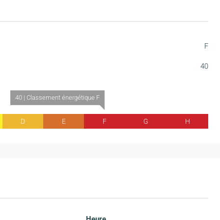
F
40
40 | Classement énergétique F
D
E
F
G
H
Heure