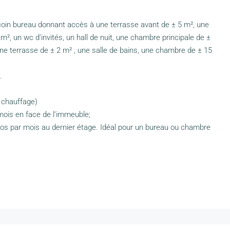
c coin bureau donnant accès à une terrasse avant de ± 5 m², une
², un wc d’invités, un hall de nuit, une chambre principale de ±
e terrasse de ± 2 m² , une salle de bains, une chambre de ± 15
.
 chauffage)
mois en face de l’immeuble;
ros par mois au dernier étage. Idéal pour un bureau ou chambre