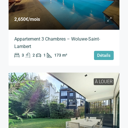
2,650€
/mois
Appartement 3 Chambres – Woluwe-Saint-
Lambert
3
2
1
173
m²
Détails
À LOUER