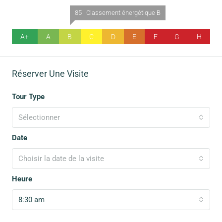
85 | Classement énergétique B
A+
A
B
C
D
E
F
G
H
Réserver Une Visite
Tour Type
Sélectionner
Date
Choisir la date de la visite
Heure
8:30 am