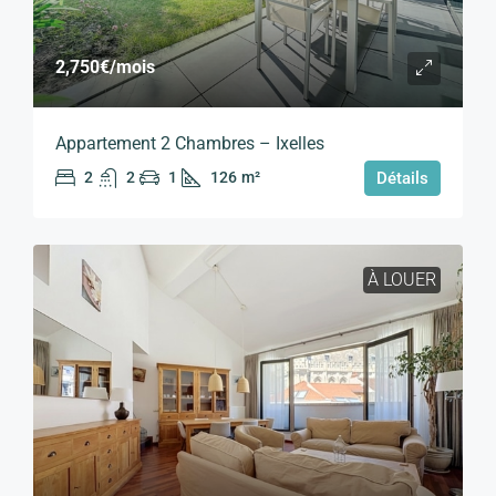
2,750€
/mois
Appartement 2 Chambres – Ixelles
2
2
1
126
m²
Détails
À LOUER