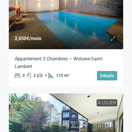
2,650€
/mois
Appartement 3 Chambres – Woluwe-Saint-
Lambert
3
2
1
173
m²
Détails
À LOUER