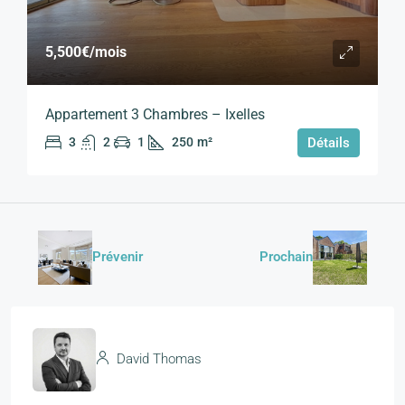
5,500€
/mois
Appartement 3 Chambres – Ixelles
3
2
1
250
m²
Détails
Prévenir
Prochain
David Thomas