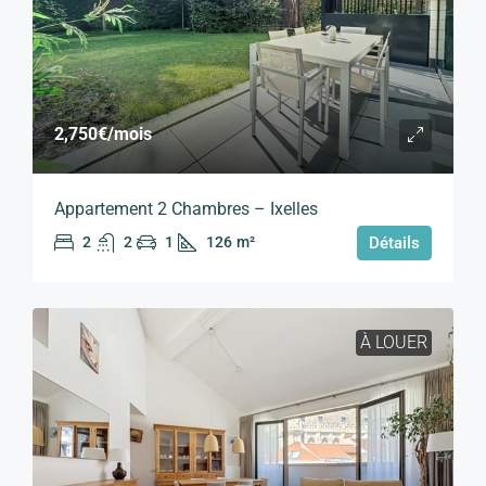
2,750€
/mois
Appartement 2 Chambres – Ixelles
2
2
1
126
m²
Détails
À LOUER