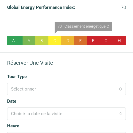
Global Energy Performance Index:
70
70 | Classement énergétique C
A+
A
B
C
D
E
F
G
H
Réserver Une Visite
Tour Type
Sélectionner
Date
Choisir la date de la visite
Heure