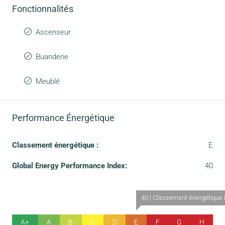
Fonctionnalités
Ascenseur
Buanderie
Meublé
Performance Énergétique
Classement énergétique :
E
Global Energy Performance Index:
40
40 | Classement énergétique 
A+
A
B
C
D
E
F
G
H