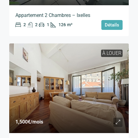
Appartement 2 Chambres – Ixelles
2
2
1
126
m²
Détails
À LOUER
1,500€
/mois