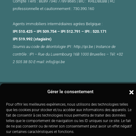
Compte Tiers : BE89 7340 7789 8685 | BIC : KREDBEBB |
RC
professionnelle et cautionnement : 730.390.160
Agents immobiliers intermédiaires agrées Belgique :
IPI 510.425 – IPI 509.754 – IPI 512.791 – IPI : 520.171
IPI 519.992 (stagiaire)
Soumis au
code de déontologie
IPI :
http://ipi.be
|
Instance de
contrôle : IPI –
Rue du Luxembourg 16B 1000 Bruxelles –
Tél: +32
2 505 38 50 E-mail:
info@ipi.be
Gérer le consentement
© You Real Estate Agency
Pour offrir les meilleures expériences, nous utilisons des technologies telles
que les cookies pour stocker et/ou accéder aux informations des appareils. Le
fait de consentir à ces technologies nous permettra de traiter des données
telles que le comportement de navigation ou les ID uniques sur ce site. Le fait
de ne pas consentir ou de retirer son consentement peut avoir un effet négatif
sur certaines caractéristiques et fonctions.