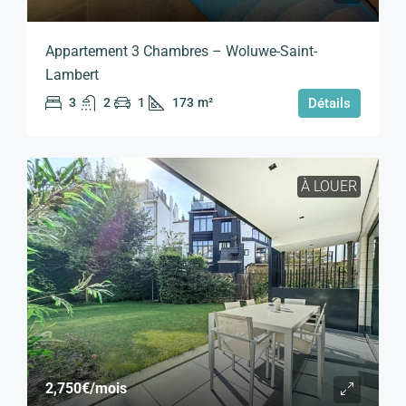
Appartement 3 Chambres – Woluwe-Saint-
Lambert
3
2
1
173
m²
Détails
À LOUER
2,750€
/mois